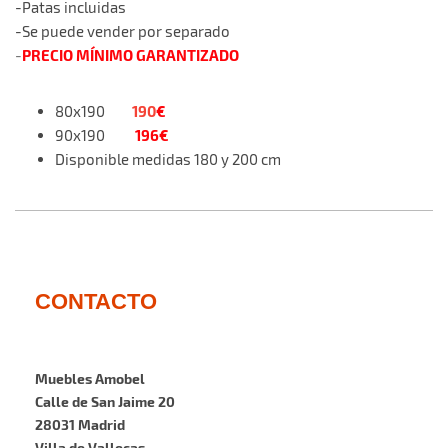
-Patas incluidas
-Se puede vender por separado
PRECIO MÍNIMO GARANTIZADO
-
190
€
80x190
196€
90x190
Disponible medidas 180 y 200 cm
CONTACTO
Muebles Amobel
Calle de San Jaime 20
28031 Madrid
Villa de Vallecas