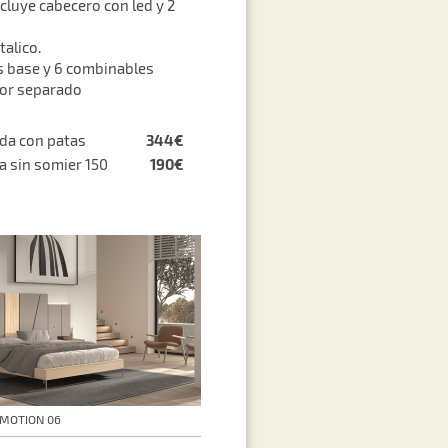
ncluye cabecero con led y 2
talico.
 base y 6 combinables
por separado
344€
oda con patas
190€
ra sin somier 150
EMOTION 06