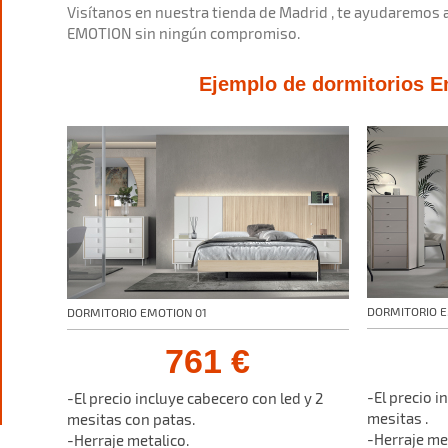
Visítanos en nuestra tienda de Madrid , te ayudaremos a
EMOTION sin ningún compromiso.
Ejemplo de dormitorios E
DORMITORIO 
DORMITORIO EMOTION 01
761 €
-El precio i
-El precio incluye cabecero con led y 2
mesitas .
mesitas con patas.
-Herraje me
-Herraje metalico.