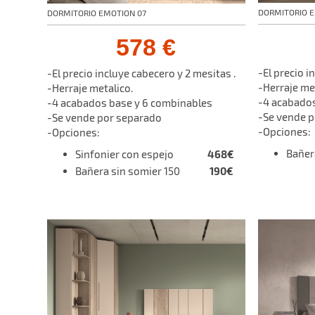
DORMITORIO 
DORMITORIO EMOTION 07
578 €
-El precio i
-El precio incluye cabecero y 2 mesitas .
-Herraje me
-Herraje metalico.
-4 acabados
-4 acabados base y 6 combinables
-Se vende 
-Se vende por separado
-Opciones:
-Opciones:
468€
Bañe
Sinfonier con espejo
190€
Bañera sin somier 150