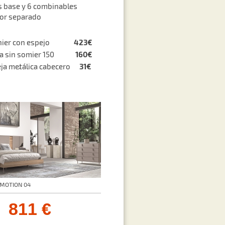
 base y 6 combinables
por separado
423€
onier con espejo
160€
ra sin somier 150
31€
ja met´álica cabecero
EMOTION 04
811 €