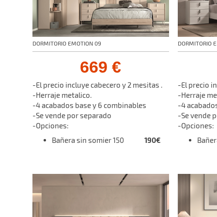
DORMITORIO EMOTION 09
DORMITORIO E
669 €
-El precio incluye cabecero y 2 mesitas .
-El precio i
-Herraje metalico.
-Herraje me
-4 acabados base y 6 combinables
-4 acabados
-Se vende por separado
-Se vende 
-Opciones:
-Opciones:
190€
Bañera sin somier 150
Bañe