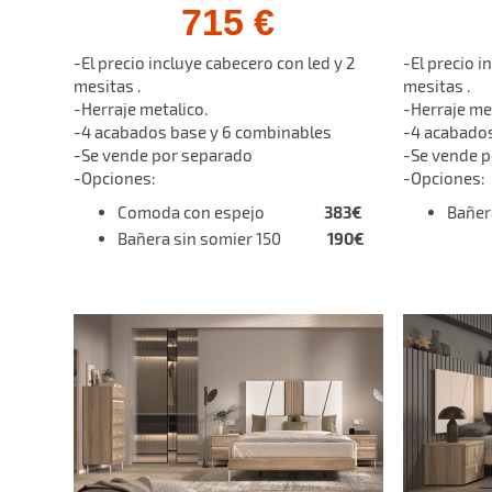
715 €
-El precio incluye cabecero con led y 2
-El precio i
mesitas .
mesitas .
-Herraje metalico.
-Herraje me
-4 acabados base y 6 combinables
-4 acabados
-Se vende por separado
-Se vende 
-Opciones:
-Opciones:
383€
Comoda con espejo
Bañe
190€
Bañera sin somier 150