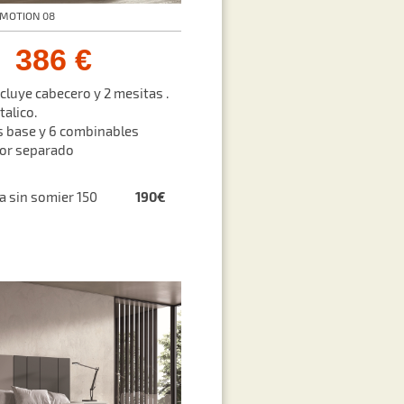
EMOTION 08
386 €
ncluye cabecero y 2 mesitas .
talico.
 base y 6 combinables
por separado
190€
ra sin somier 150