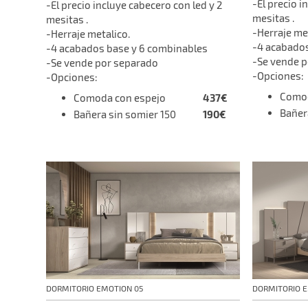
-El precio i
-El precio incluye cabecero con led y 2
mesitas .
mesitas .
-Herraje me
-Herraje metalico.
-4 acabados
-4 acabados base y 6 combinables
-Se vende 
-Se vende por separado
-Opciones:
-Opciones:
Com
437€
Comoda con espejo
Bañe
190€
Bañera sin somier 150
DORMITORIO EMOTION 05
DORMITORIO 