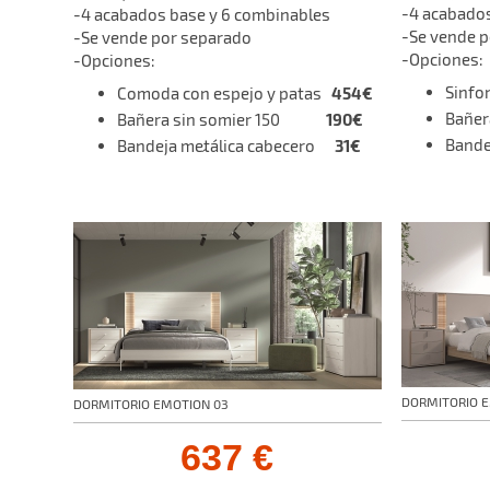
-4 acabados
-4 acabados base y 6 combinables
-Se vende 
-Se vende por separado
-Opciones:
-Opciones:
454€
Sinf
Comoda con espejo y patas
190€
Bañe
Bañera sin somier 150
31€
Bande
Bandeja met´álica cabecero
DORMITORIO 
DORMITORIO EMOTION 03
637 €