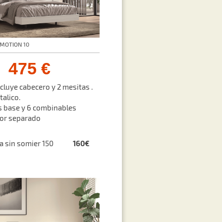
MOTION 10
475 €
ncluye cabecero y 2 mesitas .
talico.
 base y 6 combinables
por separado
160€
ra sin somier 150