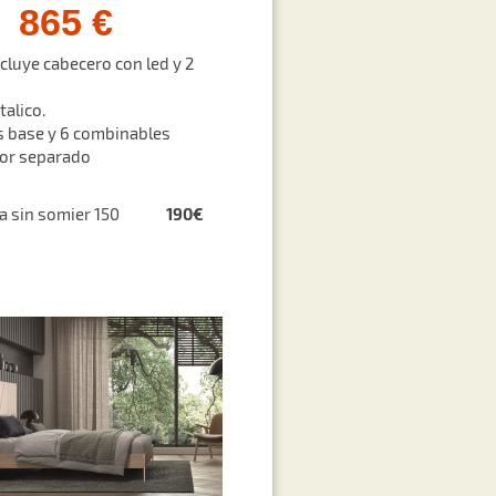
865 €
ncluye cabecero con led y 2
talico.
 base y 6 combinables
por separado
190€
ra sin somier 150