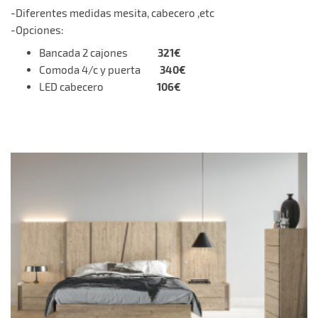
-Diferentes medidas mesita, cabecero ,etc
-Opciones:
321€
Bancada 2 cajones
340€
Comoda 4/c y puerta
106€
LED cabecero