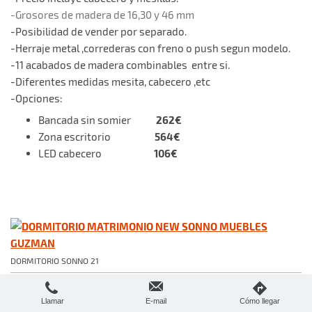
-Grosores de madera de 16,30 y 46 mm
-Posibilidad de vender por separado.
-Herraje metal ,correderas con freno o push segun modelo.
-11 acabados de madera combinables entre si.
-Diferentes medidas mesita, cabecero ,etc
-Opciones:
262€
Bancada sin somier
564€
Zona escritorio
106€
LED cabecero
DORMITORIO SONNO 21
575 €
Llamar
E-mail
Cómo llegar