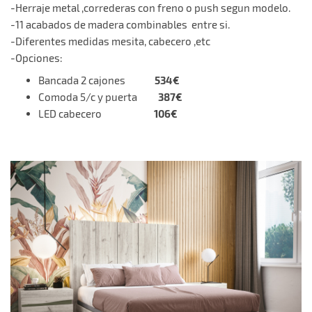
-Herraje metal ,correderas con freno o push segun modelo.
-11 acabados de madera combinables entre si.
-Diferentes medidas mesita, cabecero ,etc
-Opciones:
534€
Bancada 2 cajones
387€
Comoda 5/c y puerta
106€
LED cabecero