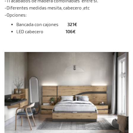
-11 acabados de madera combinables entre si.
-Diferentes medidas mesita, cabecero ,etc
-Opciones:
321€
Bancada con cajones
106€
LED cabecero