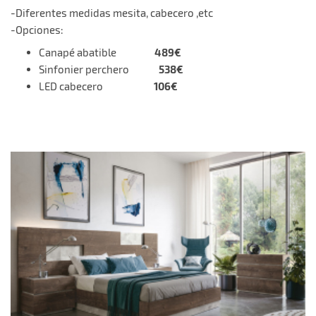
-Diferentes medidas mesita, cabecero ,etc
-Opciones:
489€
Canapé abatible
538€
Sinfonier perchero
106€
LED cabecero