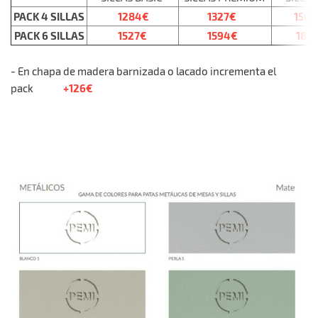
PACK 4 SILLAS
1284€
1327€
1505
PACK 6 SILLAS
1527€
1594€
186
- En chapa de madera barnizada o lacado incrementa el
+126€
pack