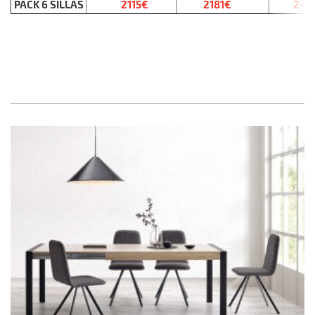
PACK 6 SILLAS
2115€
2181€
244