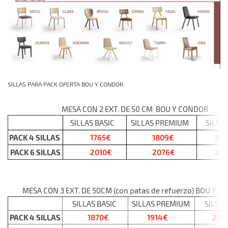
SILLAS PARA PACK OFERTA BOU Y CONDOR.
MESA CON 2 EXT. DE 50 CM BOU Y CONDOR
SILLAS BASIC
SILLAS PREMIUM
SILLAS
PACK 4 SILLAS
1765€
1809€
201
PACK 6 SILLAS
2010€
2076€
23
MESA CON 3 EXT. DE 50CM (con patas de refuerzo) BOU Y 
SILLAS BASIC
SILLAS PREMIUM
SILLAS
PACK 4 SILLAS
1870€
1914
€
209