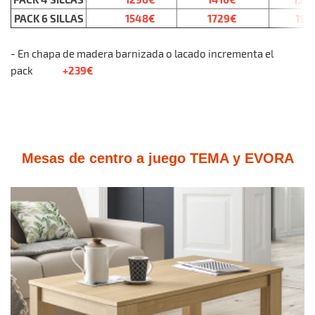
PACK 6 SILLAS
1548€
1729€
192
- En chapa de madera barnizada o lacado incrementa el
+239€
pack
Mesas de centro a juego TEMA y EVORA