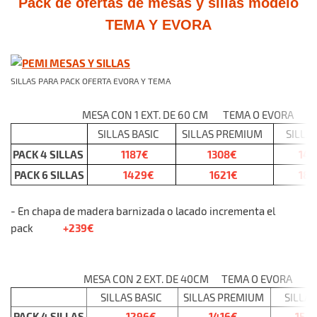
Pack de ofertas de mesas y sillas modelo
TEMA Y EVORA
SILLAS PARA PACK OFERTA EVORA Y TEMA
MESA CON 1 EXT. DE 60 CM TEMA O EVORA
SILLAS BASIC
SILLAS PREMIUM
SILLAS
PACK 4 SILLAS
1187€
1308€
143
PACK 6 SILLAS
1429€
1621€
181
- En chapa de madera barnizada o lacado incrementa el
+239€
pack
MESA CON 2 EXT. DE 40CM TEMA O EVORA
SILLAS BASIC
SILLAS PREMIUM
SILLAS
PACK 4 SILLAS
1296€
1416€
154