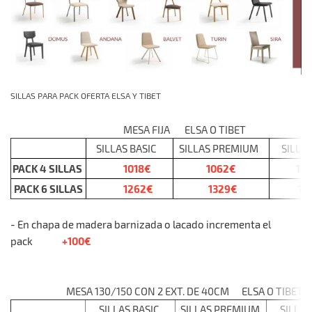
SILLAS PARA PACK OFERTA ELSA Y TIBET
MESA FIJA ELSA O TIBET
SILLAS BASIC
SILLAS PREMIUM
SILLAS
PACK 4 SILLAS
1018€
1062€
12
PACK 6 SILLAS
1262€
1329€
15
- En chapa de madera barnizada o lacado incrementa el
+100€
pack
MESA 130/150 CON 2 EXT. DE 40CM ELSA O TIBET
SILLAS BASIC
SILLAS PREMIUM
SILLAS