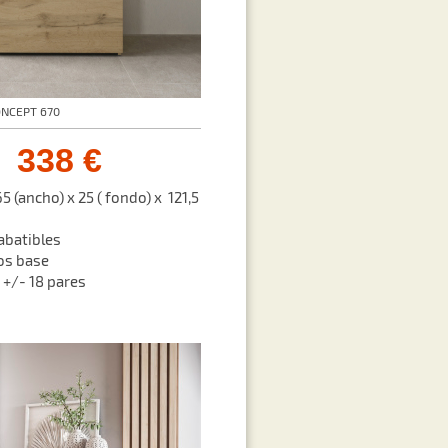
ONCEPT 670
338 €
 (ancho) x 25 ( fondo) x 121,5
 abatibles
dos base
 +/- 18 pares