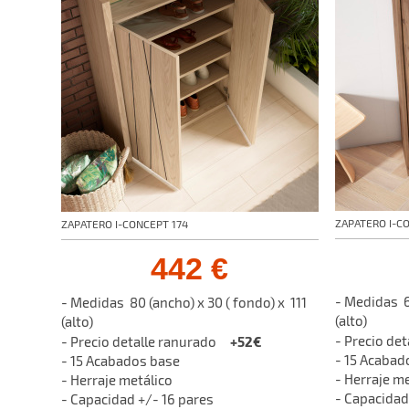
ZAPATERO I-C
ZAPATERO I-CONCEPT 174
442 €
- Medidas 6
- Medidas 80 (ancho) x 30 ( fondo) x 111
(alto)
(alto)
- Precio d
+52€
- Precio detalle ranurado
- 15 Acaba
- 15 Acabados base
- Herraje m
- Herraje metálico
- Capacidad
- Capacidad +/- 16 pares