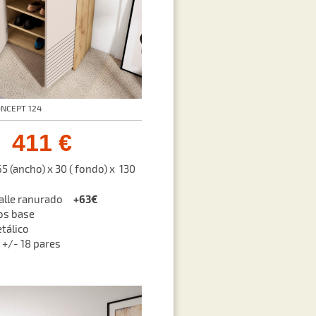
ONCEPT 124
411 €
5 (ancho) x 30 ( fondo) x 130
+63€
etalle ranurado
dos base
etálico
 +/- 18 pares