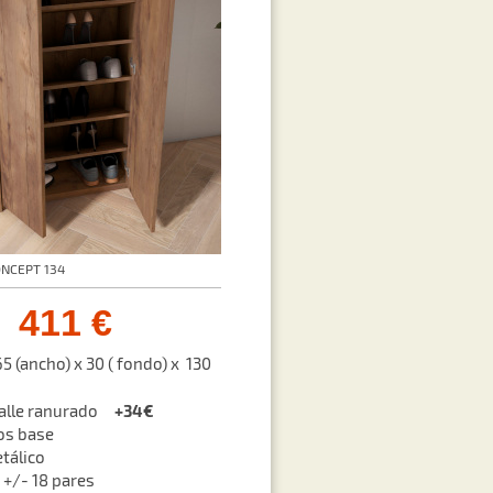
ONCEPT 134
411 €
5 (ancho) x 30 ( fondo) x 130
+34€
etalle ranurado
dos base
etálico
 +/- 18 pares